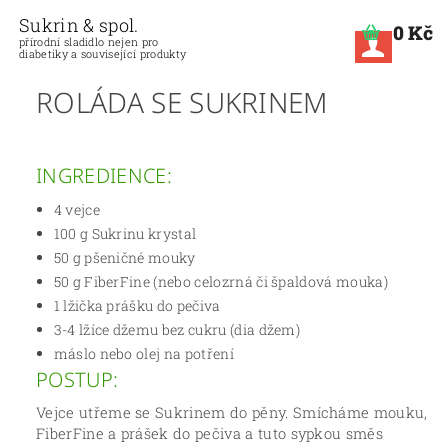
Sukrin & spol.
0 Kč
přírodní sladidlo nejen pro
diabetiky a související produkty
ROLÁDA SE SUKRINEM
INGREDIENCE:
4 vejce
100 g Sukrinu krystal
50 g pšeničné mouky
50 g FiberFine (nebo celozrná či špaldová mouka)
1 lžička prášku do pečiva
3-4 lžíce džemu bez cukru (dia džem)
máslo nebo olej na potření
POSTUP:
Vejce utřeme se Sukrinem do pěny. Smícháme mouku,
FiberFine a prášek do pečiva a tuto sypkou směs