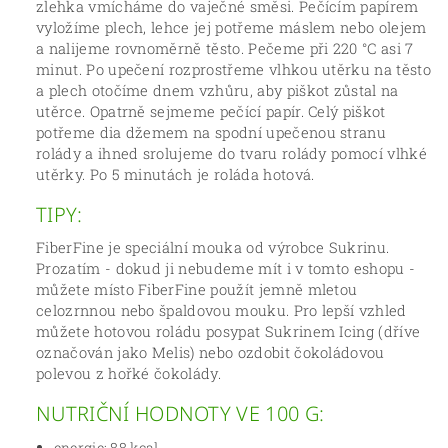
zlehka vmícháme do vaječné směsi. Pečícím papírem
vyložíme plech, lehce jej potřeme máslem nebo olejem
a nalijeme rovnoměrně těsto. Pečeme při 220 °C asi 7
minut. Po upečení rozprostřeme vlhkou utěrku na těsto
a plech otočíme dnem vzhůru, aby piškot zůstal na
utěrce. Opatrně sejmeme pečící papír. Celý piškot
potřeme dia džemem na spodní upečenou stranu
rolády a ihned srolujeme do tvaru rolády pomocí vlhké
utěrky. Po 5 minutách je roláda hotová.
TIPY:
FiberFine je speciální mouka od výrobce Sukrinu.
Prozatím - dokud ji nebudeme mít i v tomto eshopu -
můžete místo FiberFine použít jemně mletou
celozrnnou nebo špaldovou mouku. Pro lepší vzhled
můžete hotovou roládu posypat Sukrinem Icing (dříve
označován jako Melis) nebo ozdobit čokoládovou
polevou z hořké čokolády.
NUTRIČNÍ HODNOTY VE 100 G:
energie: 88 kcal