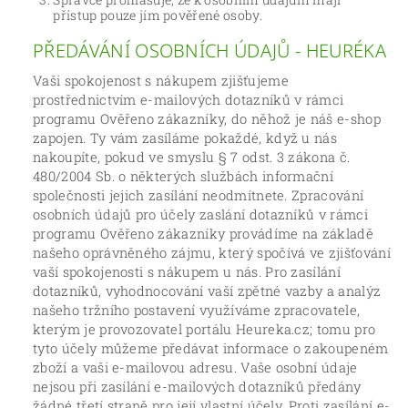
přístup pouze jím pověřené osoby.
PŘEDÁVÁNÍ OSOBNÍCH ÚDAJŮ - HEURÉKA
Vaši spokojenost s nákupem zjišťujeme
prostřednictvím e-mailových dotazníků v rámci
programu Ověřeno zákazníky, do něhož je náš e-shop
zapojen. Ty vám zasíláme pokaždé, když u nás
nakoupíte, pokud ve smyslu § 7 odst. 3 zákona č.
480/2004 Sb. o některých službách informační
společnosti jejich zasílání neodmítnete. Zpracování
osobních údajů pro účely zaslání dotazníků v rámci
programu Ověřeno zákazníky provádíme na základě
našeho oprávněného zájmu, který spočívá ve zjišťování
vaší spokojenosti s nákupem u nás. Pro zasílání
dotazníků, vyhodnocování vaší zpětné vazby a analýz
našeho tržního postavení využíváme zpracovatele,
kterým je provozovatel portálu Heureka.cz; tomu pro
tyto účely můžeme předávat informace o zakoupeném
zboží a vaši e-mailovou adresu. Vaše osobní údaje
nejsou při zasílání e-mailových dotazníků předány
žádné třetí straně pro její vlastní účely. Proti zasílání e-