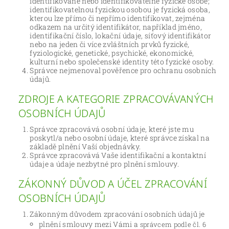
identifikované nebo identifikovatelné fyzické osobě;
identifikovatelnou fyzickou osobou je fyzická osoba,
kterou lze přímo či nepřímo identifikovat, zejména
odkazem na určitý identifikátor, například jméno,
identifikační číslo, lokační údaje, síťový identifikátor
nebo na jeden či více zvláštních prvků fyzické,
fyziologické, genetické, psychické, ekonomické,
kulturní nebo společenské identity této fyzické osoby.
Správce nejmenoval pověřence pro ochranu osobních
údajů.
ZDROJE A KATEGORIE ZPRACOVÁVANÝCH
OSOBNÍCH ÚDAJŮ
Správce zpracovává osobní údaje, které jste mu
poskytl/a nebo osobní údaje, které správce získal na
základě plnění Vaší objednávky.
Správce zpracovává Vaše identifikační a kontaktní
údaje a údaje nezbytné pro plnění smlouvy.
ZÁKONNÝ DŮVOD A ÚČEL ZPRACOVÁNÍ
OSOBNÍCH ÚDAJŮ
Zákonným důvodem zpracování osobních údajů je
plnění smlouvy mezi Vámi a
správcem podle čl. 6