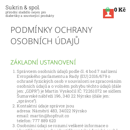
Sukrin & spol.
0 Kč
přírodní sladidlo nejen pro
diabetiky a související produkty
PODMÍNKY OCHRANY
OSOBNÍCH ÚDAJŮ
ZÁKLADNÍ USTANOVENÍ
Správcem osobních údajů podle čl. 4 bod 7 nařízení
Evropského parlamentu a Rady (EU) 2016/679 o
ochraně fyzických osob v souvislosti se zpracováním
osobních údajů a o volném pohybu těchto údajů (dále
jen: „GDPR”) je Martin Vyskočil IČ: 72261072 se sídlem
Šumavské nábřeží 196, 340 22 Nýrsko (dále jen:
„správce“).
Kontaktní údaje správce jsou
adresa: Náměstí 483, 34022 Nýrsko
email: martin@hopfruit.co
telefon: 777 889 620
Osobními údaji se rozumí veškeré informace o