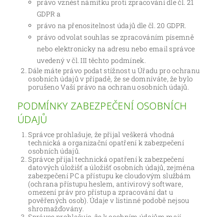
právo vznést námitku proti zpracování dle čl. 21
GDPR a
právo na přenositelnost údajů dle čl. 20 GDPR.
právo odvolat souhlas se zpracováním písemně
nebo elektronicky na adresu nebo email správce
uvedený v čl. III těchto podmínek.
Dále máte právo podat stížnost u Úřadu pro ochranu
osobních údajů v případě, že se domníváte, že bylo
porušeno Vaší právo na ochranu osobních údajů.
PODMÍNKY ZABEZPEČENÍ OSOBNÍCH
ÚDAJŮ
Správce prohlašuje, že přijal veškerá vhodná
technická a organizační opatření k zabezpečení
osobních údajů.
Správce přijal technická opatření k zabezpečení
datových úložišť a úložišť osobních údajů, zejména
zabezpečení PC a přístupu ke cloudovým službám
(ochrana přístupu heslem, antivirový software,
omezení práv pro přístup a zpracování dat u
pověřených osob). Údaje v listinné podobě nejsou
shromažďovány.
Správce prohlašuje, že k osobním údajům mají