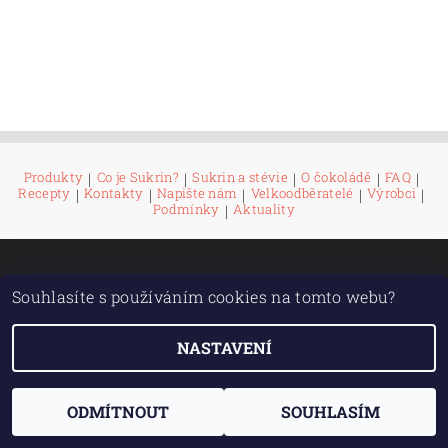
Produkty
|
Co je Sukrin?
|
Sukrin a stévie
|
O čokoládě
|
FAQ
|
Recepty
|
Kontakty
|
Napište nám
|
Velkoodběratelé
|
Výrobci
|
Podmínky
|
Aktuality
Upravit nastavení cookies
2026 ©
Sukrin & spol.
, všechna práva vyhrazena
Souhlasíte s používáním cookies na tomto webu?
Vytvořil Shoptet
NASTAVENÍ
ODMÍTNOUT
SOUHLASÍM