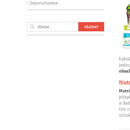
Doporučujeme…
bylin
jedno
obsah
Nutr
Nutr
přis
a da
tzv. 
účink