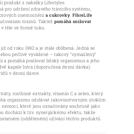
í produkt z nabídky Lifestyles.
á pro udržení zdravého trávicího systému,
ádorových onemocnění
a cukrovky
.
FibreLife
lučováním toxinů. Taktéž
pomáhá snižovat
v těle ve formě tuku.
e již od roku 1992 a je stále oblíbená. Jedná se
i sebou pečlivě vyvážené – takový "vymazlený"
ii a pomáhá posilovat lidský organismus a jeho
 dvě kapsle Intra (doporučená denní dávka)
ridů v denní dávce.
áty, rostlinné extrakty, vitamín C a selen, který
á organizmu odolávat rakovinotvorným útokům
u nemocí, které jsou označovány souhrnně jako
rou dochází k tzv. synergickému efektu, takže
amostatném (odděleném) užívání těchto produktů.