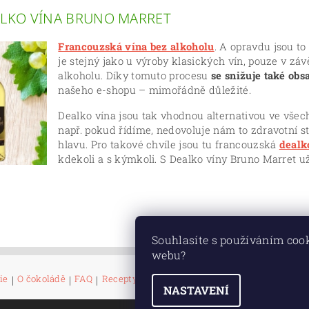
LKO VÍNA BRUNO MARRET
Francouzská vína bez alkoholu
. A opravdu jsou to
je stejný jako u výroby klasických vín, pouze v záv
alkoholu. Díky tomuto procesu
se snižuje také obs
našeho e-shopu – mimořádně důležité.
Dealko vína jsou tak vhodnou alternativou ve všec
např. pokud řídíme, nedovoluje nám to zdravotní s
hlavu. Pro takové chvíle jsou tu francouzská
dealk
kdekoli a s kýmkoli. S Dealko víny Bruno Marret u
Souhlasíte s používáním coo
webu?
ie
|
O čokoládě
|
FAQ
|
Recepty
|
Kontakty
|
Napište nám
|
Velkoodbě
NASTAVENÍ