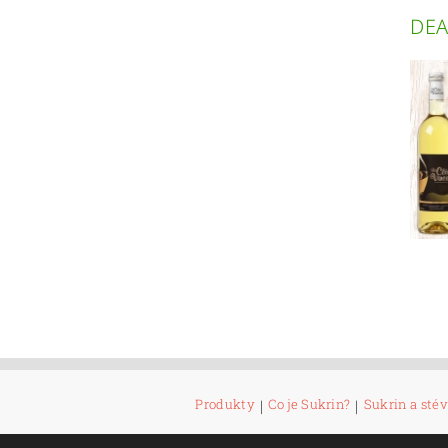
DEA
Produkty
|
Co je Sukrin?
|
Sukrin a stév