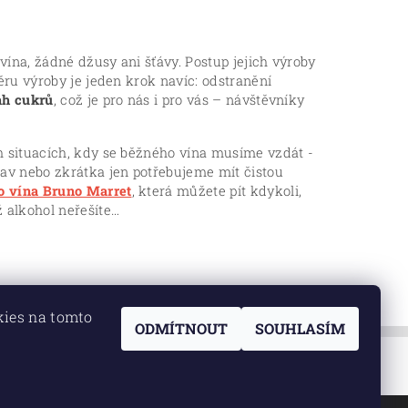
 vína, žádné džusy ani šťávy. Postup jejich výroby
ěru výroby je jeden krok navíc: odstranění
ah cukrů
, což je pro nás i pro vás – návštěvníky
h situacích, kdy se běžného vína musíme vzdát -
tav nebo zkrátka jen potřebujeme mít čistou
o vína Bruno Marret
, která můžete pít kdykoli,
ž alkohol neřešíte…
kies na tomto
ODMÍTNOUT
SOUHLASÍM
ratelé
|
Výrobci
|
Podmínky
|
Aktuality