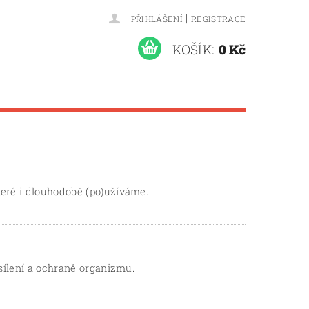
|
PŘIHLÁŠENÍ
REGISTRACE
KOŠÍK:
0 Kč
teré i dlouhodobě (po)užíváme.
osílení a ochraně organizmu.