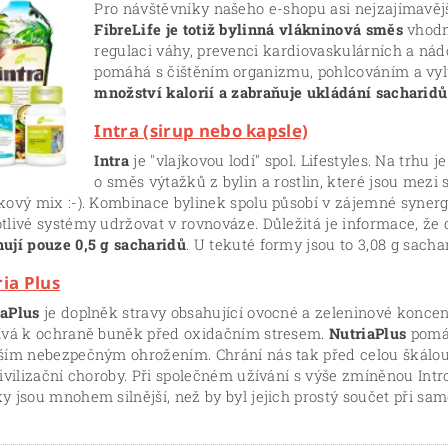
Pro návštěvníky našeho e-shopu asi nejzajímavějš
FibreLife je totiž bylinná vlákninová směs
vhodn
regulaci váhy, prevenci kardiovaskulárních a n
pomáhá s čištěním organizmu, pohlcováním a vy
množství kalorií a zabraňuje ukládání sacharidů
Intra (sirup nebo kapsle)
Intra
je "vlajkovou lodí" spol. Lifestyles. Na trhu j
o směs výtažků z bylin a rostlin, které jsou mez
kový mix :-). Kombinace bylinek spolu působí v zájemné synerg
tlivé systémy udržovat v rovnováze. Důležitá je informace, že
ují pouze 0,5 g sacharidů
. U tekuté formy jsou to 3,08 g sacha
ia Plus
iaPlus
je doplněk stravy obsahující ovocné a zeleninové koncentr
pívá k ochraně buněk před oxidačním stresem.
NutriaPlus
pomáh
lším nebezpečným ohrožením. Chrání nás tak před celou škálo
civilizační choroby. Při společném užívání s výše zmíněnou Int
y jsou mnohem silnější, než by byl jejich prostý součet při s